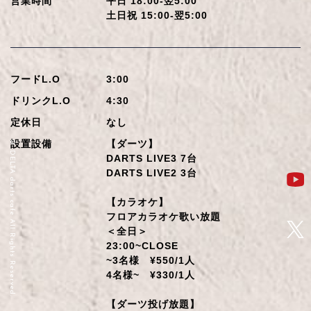
営業時間
平日 18:00-翌5:00
土日祝 15:00-翌5:00
フードL.O
3:00
ドリンクL.O
4:30
定休日
なし
設置設備
【ダーツ】
© DELTA darts cafe All Rights Reserved.
DARTS LIVE3 7台
DARTS LIVE2 3台
【カラオケ】
フロアカラオケ歌い放題
＜全日＞
23:00~CLOSE
~3名様 ¥550/1人
4名様~ ¥330/1人
【ダーツ投げ放題】