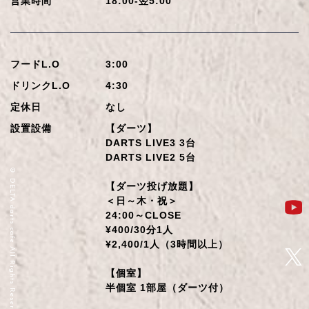
営業時間
18:00-翌5:00
フードL.O
3:00
ドリンクL.O
4:30
定休日
なし
設置設備
【ダーツ】
DARTS LIVE3 3台
DARTS LIVE2 5台
© DELTA darts cafe All Rights Reserved.
【ダーツ投げ放題】
＜日～木・祝＞
24:00～CLOSE
¥400/30分1人
¥2,400/1人（3時間以上）
【個室】
半個室 1部屋（ダーツ付）