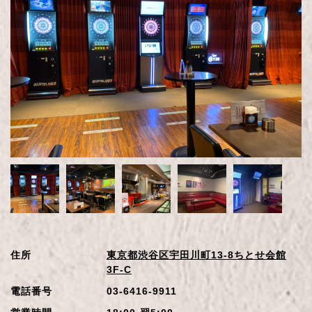
住所
東京都渋谷区宇田川町13-8ちとせ会館
3F-C
電話番号
03-6416-9911