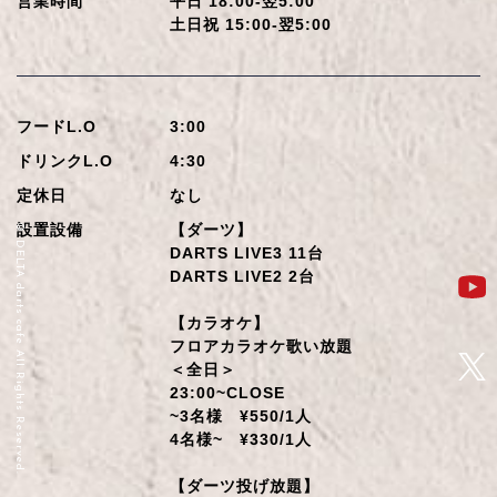
営業時間
平日 18:00-翌5:00
土日祝 15:00-翌5:00
フードL.O
3:00
ドリンクL.O
4:30
定休日
なし
設置設備
【ダーツ】
© DELTA darts cafe All Rights Reserved.
DARTS LIVE3 11台
DARTS LIVE2 2台
【カラオケ】
フロアカラオケ歌い放題
＜全日＞
23:00~CLOSE
~3名様 ¥550/1人
4名様~ ¥330/1人
【ダーツ投げ放題】