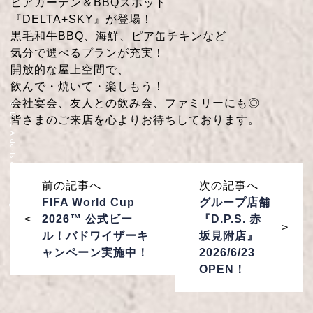
ビアガーデン＆BBQスポット
『DELTA+SKY』が登場！
黒毛和牛BBQ、海鮮、ピア缶チキンなど
気分で選べるプランが充実！
開放的な屋上空間で、
飲んで・焼いて・楽しもう！
会社宴会、友人との飲み会、ファミリーにも◎
© DELTA darts cafe All Rights Reserved.
皆さまのご来店を心よりお待ちしております。
前の記事へ
次の記事へ
FIFA World Cup
グループ店舗
2026™ 公式ビー
『D.P.S. 赤
ル！バドワイザーキ
坂見附店』
ャンペーン実施中！
2026/6/23
OPEN！