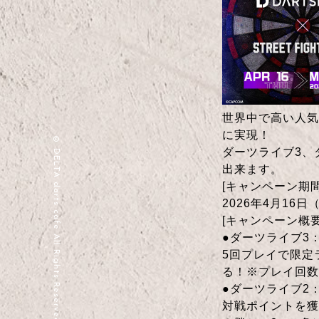
世界中で高い人気
に実現！
© DELTA darts cafe All Rights Reserved.
ダーツライブ3、
出来ます。
[キャンペーン期間
2026年4月16日
[キャンペーン概要
●ダーツライブ3
5回プレイで限定
る！※プレイ回数
●ダーツライブ2：
対戦ポイントを獲