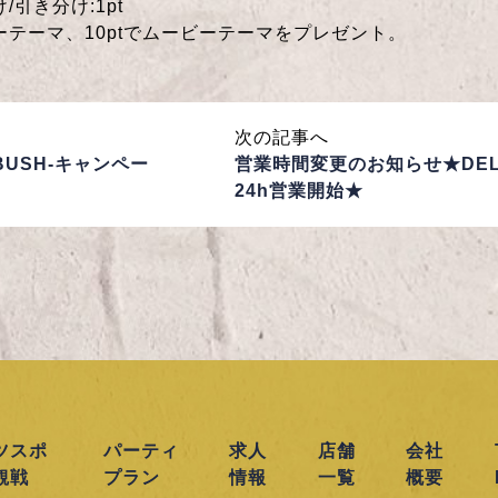
/引き分け:1pt
ャーテーマ、10ptでムービーテーマをプレゼント。
次の記事へ
BUSH-キャンペー
営業時間変更のお知らせ★DEL
24h営業開始★
ツスポ
パーティ
求人
店舗
会社
観戦
プラン
情報
一覧
概要