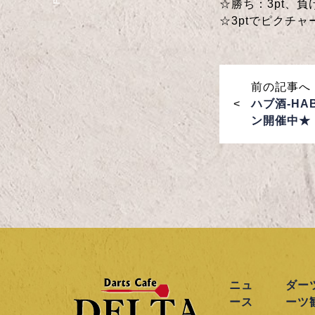
☆勝ち：3pt、負け
☆3ptでピクチ
前の記事へ
ハブ酒-HA
ン開催中★
ニュ
ダー
ース
ーツ